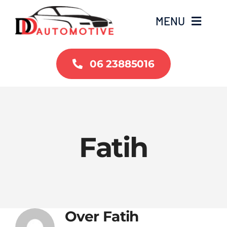
Ga
MENU
naar
inhoud
Home
06 23885016
Occasions
Over ons
Fatih
Contact
Over
Fatih