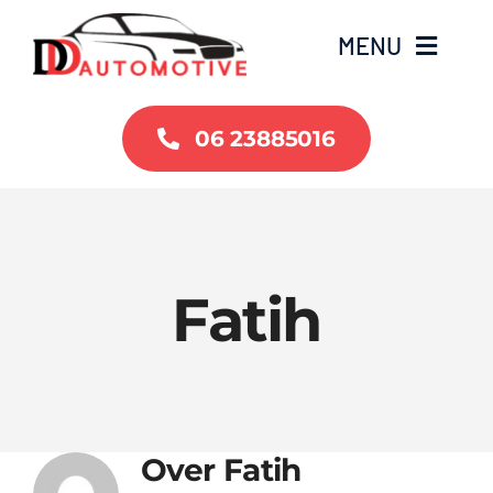
Ga
MENU
naar
inhoud
Home
06 23885016
Occasions
Over ons
Fatih
Contact
Over
Fatih